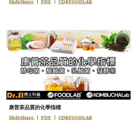
SlideShare
|
PDF
|
CDRFOODLAB
康普茶品質的化學指標
SlideShare
|
PDF
|
CDRFOODLAB